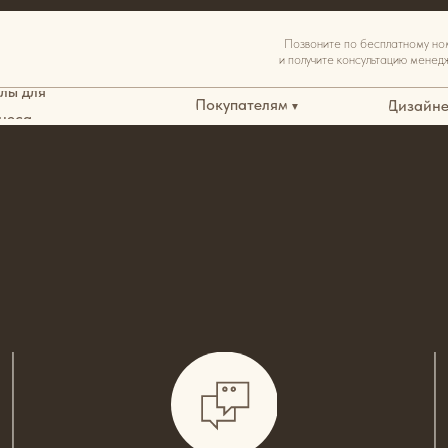
8-8
Позвоните по бесплатному номеру
и получите консультацию менеджера
35
Покупателям
Дизайнерам
▼