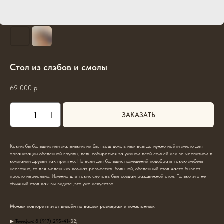
Стол из слэбов и смолы
69 000
р.
ЗАКАЗАТЬ
Каким бы большим или маленьким ни был ваш дом, в нем всегда нужно найти место для
организации обеденной группы, ведь собираться за ужином всей семьей или за чаепитием в
компании друзей так приятно. Но если для больших помещений подобрать такую мебель
несложно, то для маленьких комнат разместить большой, обеденный стол часто бывает
просто нереально. Именно для таких случаев был создан раздвижной стол. Только это не
обычный стол как вы видите ,это уже искусство
Можем повторить этот дизайн по вашим размерам и пожеланиям.
▶
Телефон: 8 (917) 295-41-
32;