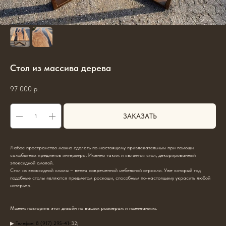
Стол из массива дерева
97 000
р.
ЗАКАЗАТЬ
Любое пространство можно сделать по-настоящему привлекательным при помощи
самобытных предметов интерьера. Именно таким и является стол, декорированный
эпоксидной смолой.
Стол из эпоксидной смолы – венец современной мебельной отрасли. Уже который год
подобные столы являются предметом роскоши, способным по-настоящему украсить любой
интерьер.
Можем повторить этот дизайн по вашим размерам и пожеланиям.
▶
Телефон: 8 (917) 295-41-
32;