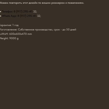
Можем повторить этот дизайн по вашим размерам и пожеланиям.
▶
Телефон: 8 (917) 295-41-
32;
▶
Whats App: 8 (917) 295-41-
32;
Гарантия: 1 год
Изготовление: Собственное производство, срок - до 50 дней
LxWxH: 600x600x470 mm
Weight: 9000 g