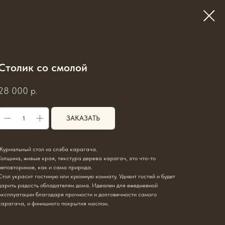
Столик со смолой
28 000
р.
ЗАКАЗАТЬ
Журнальный стол из слэба карагача.
Толщина, живые края, текстура дерева карагач, это что-то
неповторимое, как и сама природа.
Стол украсит гостиную или кухонную комнату. Удивит гостей и будет
дарить радость обладателям дома. Идеален для ежедневной
эксплуатации благодаря прочности и долговечности самого
карагача, и финишного покрытия маслом.