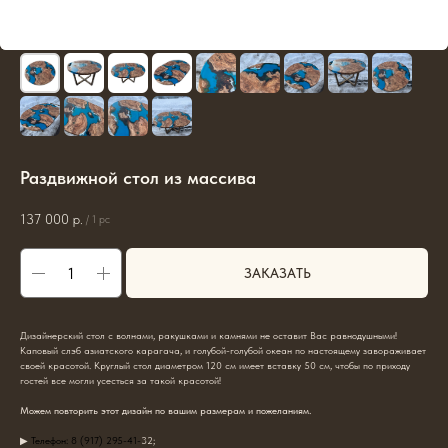
Раздвижной стол из массива
137 000
р.
/
1 pc
ЗАКАЗАТЬ
Дизайнерский стол с волнами, ракушками и камнями не оставит Вас равнодушными!
Каповый слэб азиатского карагача, и голубой-голубой океан по настоящему завораживает
своей красотой. Круглый стол диаметром 120 см имеет вставку 50 см, чтобы по приходу
гостей все могли усесться за такой красотой!
Можем повторить этот дизайн по вашим размерам и пожеланиям.
▶
Телефон: 8 (917) 295-41-
32;