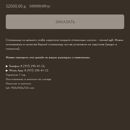
52000,00
р.
58000,00
р.
ЗАКАЗАТЬ
Столешница из цельного слэба карагача покрыта оттеночным маслом - темный дуб. Можно
использовать в качестве барной столешницы или же установить на подстолье (входит в
стоимость).
Можем повторить этот дизайн по вашим размерам и пожеланиям.
▶
Телефон: 8 (917) 295-41-
32;
▶
Whats App: 8 (917) 295-41-
32.
Гарантия: 1 год
Изготовление: в наличии на складе
Наличие: в наличии
lwh: 900x900x750 mm